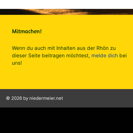
Mitmachen!
Wenn du auch mit Inhalten aus der Rhön zu
dieser Seite beitragen möchtest,
melde dich
bei
uns!
© 2026 by niedermeier.net