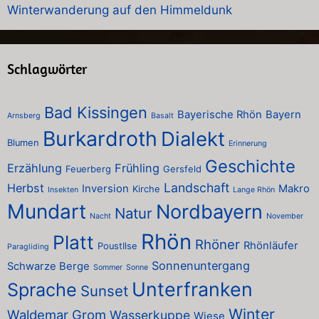
Winterwanderung auf den Himmeldunk
Schlagwörter
Bad Kissingen
Bayerische Rhön
Bayern
Arnsberg
Basalt
Burkardroth
Dialekt
Blumen
Erinnerung
Geschichte
Erzählung
Frühling
Feuerberg
Gersfeld
Landschaft
Herbst
Inversion
Makro
Kirche
Insekten
Lange Rhön
Mundart
Nordbayern
Natur
Nacht
November
Rhön
Platt
Rhöner
Rhönläufer
PoustIlse
Paragliding
Sonnenuntergang
Schwarze Berge
Sommer
Sonne
Unterfranken
Sprache
Sunset
Winter
Waldemar Grom
Wasserkuppe
Wiese