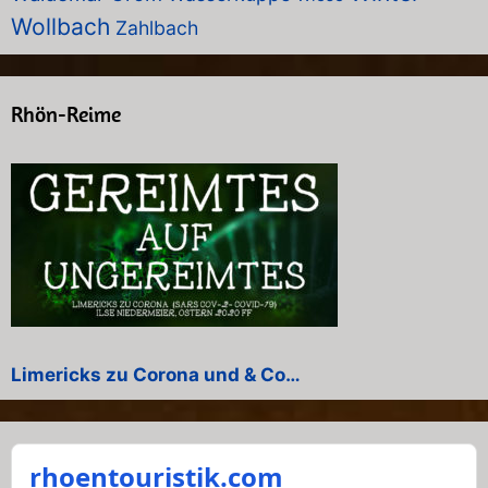
Wollbach
Zahlbach
Rhön-Reime
Limericks zu Corona und & Co…
rhoentouristik.com