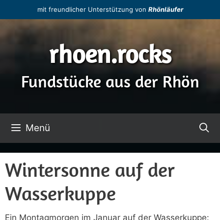
Zum
mit freundlicher Unterstützung von
Rhönläufer
Inhalt
springen
rhoen.rocks
Fundstücke aus der Rhön
Menü
Wintersonne auf der
Wasserkuppe
Ein Montagmorgen im Januar auf der Wasserkuppe: