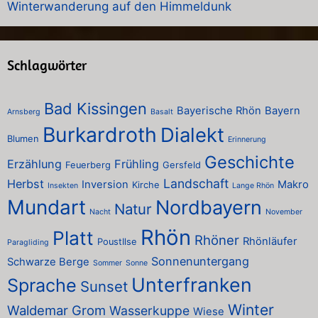
Winterwanderung auf den Himmeldunk
Schlagwörter
Bad Kissingen
Bayerische Rhön
Bayern
Arnsberg
Basalt
Burkardroth
Dialekt
Blumen
Erinnerung
Geschichte
Erzählung
Frühling
Feuerberg
Gersfeld
Landschaft
Herbst
Inversion
Makro
Kirche
Insekten
Lange Rhön
Mundart
Nordbayern
Natur
Nacht
November
Rhön
Platt
Rhöner
Rhönläufer
PoustIlse
Paragliding
Sonnenuntergang
Schwarze Berge
Sommer
Sonne
Unterfranken
Sprache
Sunset
Winter
Waldemar Grom
Wasserkuppe
Wiese