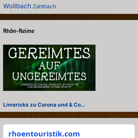
Wollbach
Zahlbach
Rhön-Reime
Limericks zu Corona und & Co…
rhoentouristik.com