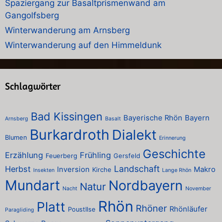
Spaziergang zur Basaltprismenwand am
Gangolfsberg
Winterwanderung am Arnsberg
Winterwanderung auf den Himmeldunk
Schlagwörter
Bad Kissingen
Bayerische Rhön
Bayern
Arnsberg
Basalt
Burkardroth
Dialekt
Blumen
Erinnerung
Geschichte
Erzählung
Frühling
Feuerberg
Gersfeld
Landschaft
Herbst
Inversion
Makro
Kirche
Insekten
Lange Rhön
Mundart
Nordbayern
Natur
Nacht
November
Rhön
Platt
Rhöner
Rhönläufer
PoustIlse
Paragliding