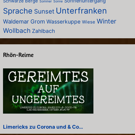
Sonnenuntergang
Schwarze Berge
Sommer
Sonne
Unterfranken
Sprache
Sunset
Winter
Waldemar Grom
Wasserkuppe
Wiese
Wollbach
Zahlbach
Rhön-Reime
Limericks zu Corona und & Co…