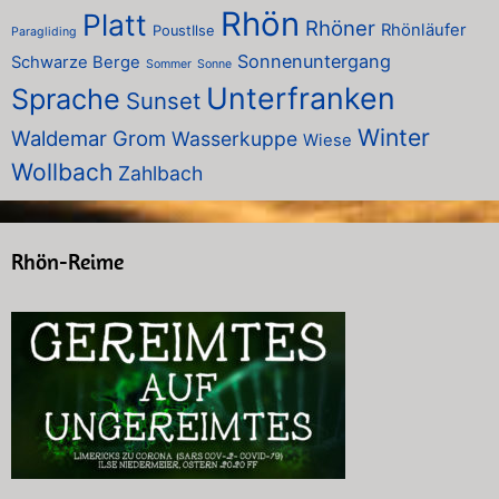
Rhön
Platt
Rhöner
Rhönläufer
PoustIlse
Paragliding
Sonnenuntergang
Schwarze Berge
Sommer
Sonne
Unterfranken
Sprache
Sunset
Winter
Waldemar Grom
Wasserkuppe
Wiese
Wollbach
Zahlbach
Rhön-Reime