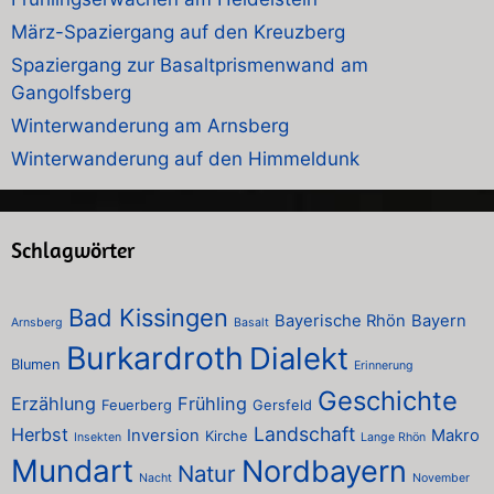
März-Spaziergang auf den Kreuzberg
Spaziergang zur Basaltprismenwand am
Gangolfsberg
Winterwanderung am Arnsberg
Winterwanderung auf den Himmeldunk
Schlagwörter
Bad Kissingen
Bayerische Rhön
Bayern
Arnsberg
Basalt
Burkardroth
Dialekt
Blumen
Erinnerung
Geschichte
Erzählung
Frühling
Feuerberg
Gersfeld
Landschaft
Herbst
Inversion
Makro
Kirche
Insekten
Lange Rhön
Mundart
Nordbayern
Natur
Nacht
November