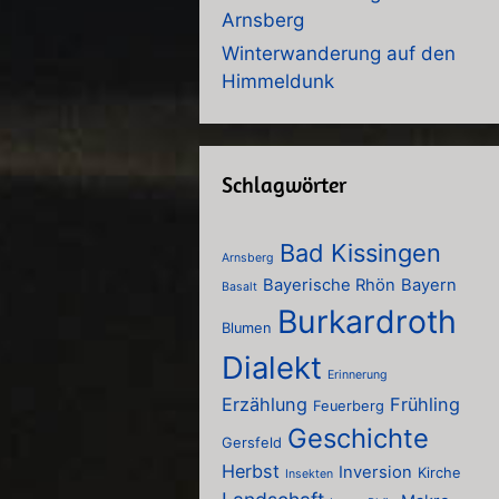
Arnsberg
Winterwanderung auf den
Himmeldunk
Schlagwörter
Bad Kissingen
Arnsberg
Bayerische Rhön
Bayern
Basalt
Burkardroth
Blumen
Dialekt
Erinnerung
Erzählung
Frühling
Feuerberg
Geschichte
Gersfeld
Herbst
Inversion
Kirche
Insekten