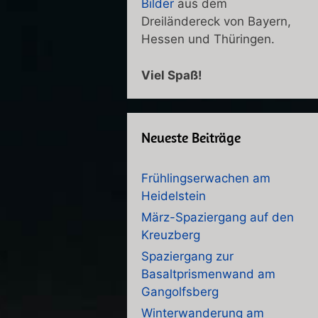
Bilder
aus dem
Dreiländereck von Bayern,
Hessen und Thüringen.
Viel Spaß!
Neueste Beiträge
Frühlingserwachen am
Heidelstein
März-Spaziergang auf den
Kreuzberg
Spaziergang zur
Basaltprismenwand am
Gangolfsberg
Winterwanderung am