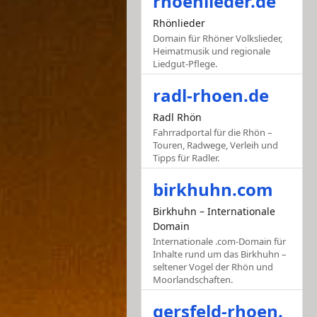
rhoenlieder.de
Rhönlieder
Domain für Rhöner Volkslieder,
Heimatmusik und regionale
Liedgut-Pflege.
radl-rhoen.de
Radl Rhön
Fahrradportal für die Rhön –
Touren, Radwege, Verleih und
Tipps für Radler.
birkhuhn.com
Birkhuhn – Internationale
Domain
Internationale .com-Domain für
Inhalte rund um das Birkhuhn –
seltener Vogel der Rhön und
Moorlandschaften.
gersfeld-rhoen.