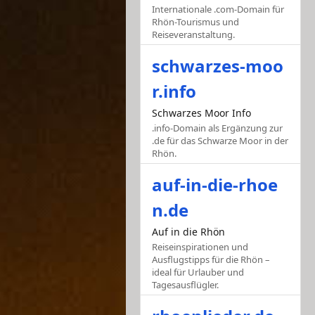
Internationale .com-Domain für
Rhön-Tourismus und
Reiseveranstaltung.
schwarzes-moo
r.info
Schwarzes Moor Info
.info-Domain als Ergänzung zur
.de für das Schwarze Moor in der
Rhön.
auf-in-die-rhoe
n.de
Auf in die Rhön
Reiseinspirationen und
Ausflugstipps für die Rhön –
ideal für Urlauber und
Tagesausflügler.