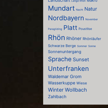
Landschaft
Makro
Lange Rhön
Mundart
Natur
Nacht
Nordbayern
November
Platt
PoustIlse
Paragliding
Rhön
Rhöner
Rhönläufer
Schwarze Berge
Sommer
Sonne
Sonnenuntergang
Sprache
Sunset
Unterfranken
Waldemar Grom
Wasserkuppe
Wiese
Winter
Wollbach
Zahlbach