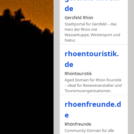
de
Gersfeld Rhön
Stadtportal für Gersfeld – das
Herz der Rhön mit
Wasserkuppe, Wintersport und
Natur.
rhoentouristik.
de
Rhöntouristik
Aged Domain für Rhön-Touristik
– ideal für Reiseveranstalter und
Tourismusorganisationen.
rhoenfreunde.d
e
Rhönfreunde
Community-Domain für alle