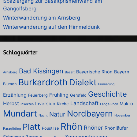
Spaziergang zur Basaltprismenwand am
Gangolfsberg
Winterwanderung am Arnsberg
Winterwanderung auf den Himmeldunk
Schlagwörter
Bad Kissingen
Bayerische Rhön
Bayern
Arnsberg
Basalt
Burkardroth
Dialekt
Blumen
Erinnerung
Geschichte
Erzählung
Frühling
Feuerberg
Gersfeld
Landschaft
Herbst
Inversion
Makro
Kirche
Insekten
Lange Rhön
Mundart
Nordbayern
Natur
Nacht
November
Rhön
Platt
Rhöner
Rhönläufer
PoustIlse
Paragliding
Sonnenuntergang
Schwarze Berge