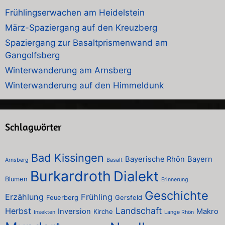
Frühlingserwachen am Heidelstein
März-Spaziergang auf den Kreuzberg
Spaziergang zur Basaltprismenwand am
Gangolfsberg
Winterwanderung am Arnsberg
Winterwanderung auf den Himmeldunk
Schlagwörter
Bad Kissingen
Bayerische Rhön
Bayern
Arnsberg
Basalt
Burkardroth
Dialekt
Blumen
Erinnerung
Geschichte
Erzählung
Frühling
Feuerberg
Gersfeld
Landschaft
Herbst
Inversion
Makro
Kirche
Insekten
Lange Rhön