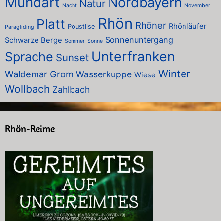
Mundart
Nordbayern
Natur
Nacht
November
Rhön
Platt
Rhöner
Rhönläufer
PoustIlse
Paragliding
Sonnenuntergang
Schwarze Berge
Sommer
Sonne
Unterfranken
Sprache
Sunset
Winter
Waldemar Grom
Wasserkuppe
Wiese
Wollbach
Zahlbach
Rhön-Reime