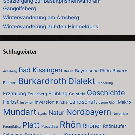
Spaziergang zur Basaltprismenwand am
Gangolfsberg
Winterwanderung am Arnsberg
Winterwanderung auf den Himmeldunk
Schlagwörter
Bad Kissingen
Bayerische Rhön
Bayern
Arnsberg
Basalt
Burkardroth
Dialekt
Blumen
Erinnerung
Geschichte
Erzählung
Frühling
Feuerberg
Gersfeld
Landschaft
Herbst
Inversion
Makro
Kirche
Insekten
Lange Rhön
Mundart
Nordbayern
Natur
Nacht
November
Rhön
Platt
Rhöner
Rhönläufer
PoustIlse
Paragliding
Sonnenuntergang
Schwarze Berge