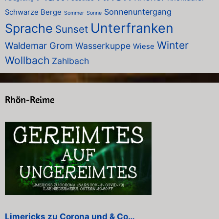
Sonnenuntergang
Schwarze Berge
Sommer
Sonne
Unterfranken
Sprache
Sunset
Winter
Waldemar Grom
Wasserkuppe
Wiese
Wollbach
Zahlbach
Rhön-Reime
Limericks zu Corona und & Co…