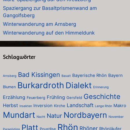
Spaziergang zur Basaltprismenwand am
Gangolfsberg
Winterwanderung am Arnsberg
Winterwanderung auf den Himmeldunk
Schlagwörter
Bad Kissingen
Bayerische Rhön
Bayern
Arnsberg
Basalt
Burkardroth
Dialekt
Blumen
Erinnerung
Geschichte
Erzählung
Frühling
Feuerberg
Gersfeld
Landschaft
Herbst
Inversion
Makro
Kirche
Insekten
Lange Rhön
Mundart
Nordbayern
Natur
Nacht
November
Rhön
Platt
Rhöner
Rhönläufer
PoustIlse
Paragliding