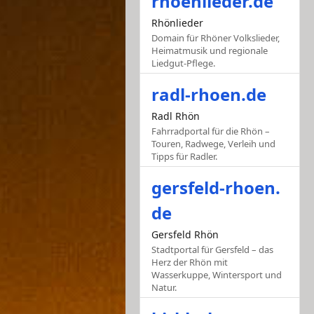
rhoenlieder.de
Rhönlieder
Domain für Rhöner Volkslieder,
Heimatmusik und regionale
Liedgut-Pflege.
radl-rhoen.de
Radl Rhön
Fahrradportal für die Rhön –
Touren, Radwege, Verleih und
Tipps für Radler.
gersfeld-rhoen.
de
Gersfeld Rhön
Stadtportal für Gersfeld – das
Herz der Rhön mit
Wasserkuppe, Wintersport und
Natur.