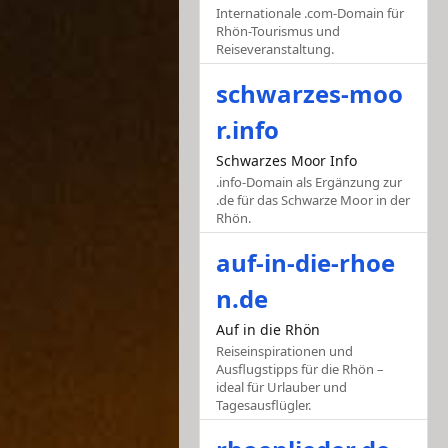
Internationale .com-Domain für
Rhön-Tourismus und
Reiseveranstaltung.
schwarzes-moo
r.info
Schwarzes Moor Info
.info-Domain als Ergänzung zur
.de für das Schwarze Moor in der
Rhön.
auf-in-die-rhoe
n.de
Auf in die Rhön
Reiseinspirationen und
Ausflugstipps für die Rhön –
ideal für Urlauber und
Tagesausflügler.