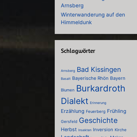
Arnsberg
Winterwanderung auf den
Himmeldunk
Schlagwörter
Bad Kissingen
Arnsberg
Bayerische Rhön
Bayern
Basalt
Burkardroth
Blumen
Dialekt
Erinnerung
Erzählung
Frühling
Feuerberg
Geschichte
Gersfeld
Herbst
Inversion
Kirche
Insekten