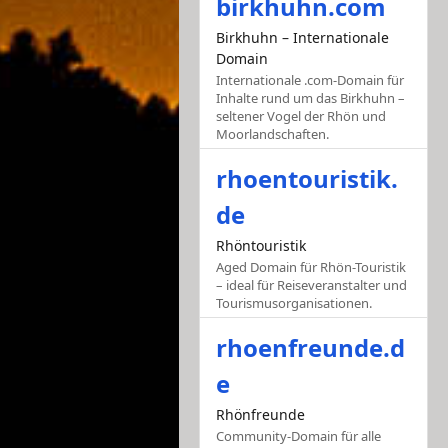
birkhuhn.com
Birkhuhn – Internationale
Domain
Internationale .com-Domain für
Inhalte rund um das Birkhuhn –
seltener Vogel der Rhön und
Moorlandschaften.
rhoentouristik.
de
Rhöntouristik
Aged Domain für Rhön-Touristik
– ideal für Reiseveranstalter und
Tourismusorganisationen.
rhoenfreunde.d
e
Rhönfreunde
Community-Domain für alle