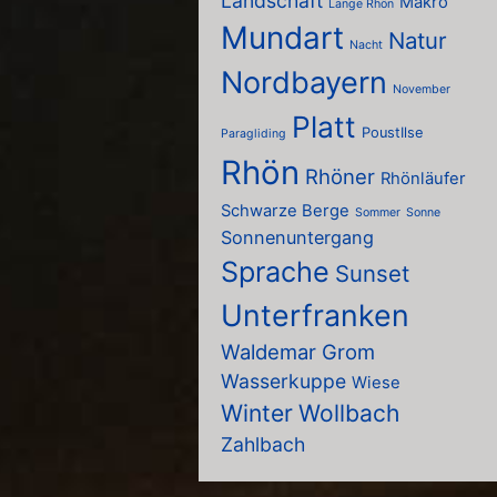
Landschaft
Makro
Lange Rhön
Mundart
Natur
Nacht
Nordbayern
November
Platt
PoustIlse
Paragliding
Rhön
Rhöner
Rhönläufer
Schwarze Berge
Sommer
Sonne
Sonnenuntergang
Sprache
Sunset
Unterfranken
Waldemar Grom
Wasserkuppe
Wiese
Winter
Wollbach
Zahlbach