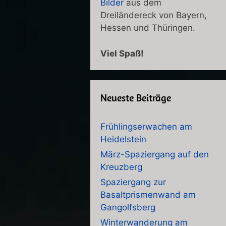
Bilder
aus dem
Dreiländereck von Bayern,
Hessen und Thüringen.
Viel Spaß!
Neueste Beiträge
Frühlingserwachen am
Heidelstein
März-Spaziergang auf den
Kreuzberg
Spaziergang zur
Basaltprismenwand am
Gangolfsberg
Winterwanderung am