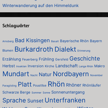
Winterwanderung auf den Himmeldunk
Schlagwörter
Bad Kissingen
Bayerische Rhön
Bayern
Arnsberg
Basalt
Burkardroth
Dialekt
Blumen
Erinnerung
Geschichte
Erzählung
Frühling
Feuerberg
Gersfeld
Landschaft
Herbst
Inversion
Makro
Kirche
Insekten
Lange Rhön
Mundart
Nordbayern
Natur
Nacht
November
Rhön
Platt
Rhöner
Rhönläufer
PoustIlse
Paragliding
Sonnenuntergang
Schwarze Berge
Sommer
Sonne
Unterfranken
Sprache
Sunset