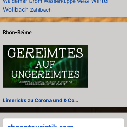
Winter
Waldemar Grom
Wasserkuppe
Wiese
Wollbach
Zahlbach
Rhön-Reime
Limericks zu Corona und & Co…
rhoentouristik.com