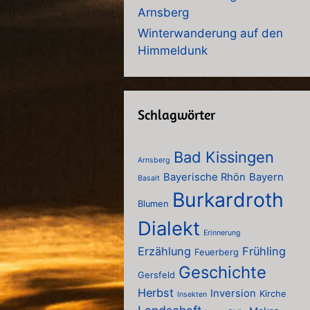
Arnsberg
Winterwanderung auf den
Himmeldunk
Schlagwörter
Bad Kissingen
Arnsberg
Bayerische Rhön
Bayern
Basalt
Burkardroth
Blumen
Dialekt
Erinnerung
Erzählung
Frühling
Feuerberg
Geschichte
Gersfeld
Herbst
Inversion
Kirche
Insekten