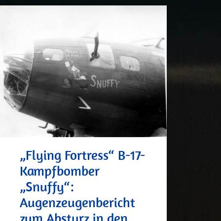
„Flying Fortress“ B-17-
Kampfbomber
„Snuffy“:
Augenzeugenbericht
zum Absturz in den