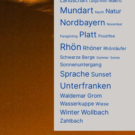
Landschaft
Makro
Lange Rhön
Mundart
Natur
Nacht
Nordbayern
November
Platt
PoustIlse
Paragliding
Rhön
Rhöner
Rhönläufer
Schwarze Berge
Sommer
Sonne
Sonnenuntergang
Sprache
Sunset
Unterfranken
Waldemar Grom
Wasserkuppe
Wiese
Winter
Wollbach
Zahlbach