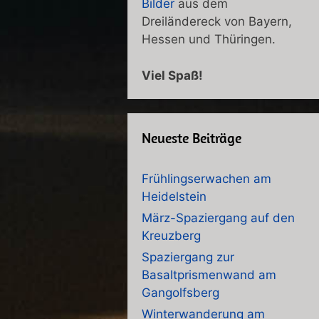
Bilder
aus dem
Dreiländereck von Bayern,
Hessen und Thüringen.
Viel Spaß!
Neueste Beiträge
Frühlingserwachen am
Heidelstein
März-Spaziergang auf den
Kreuzberg
Spaziergang zur
Basaltprismenwand am
Gangolfsberg
Winterwanderung am