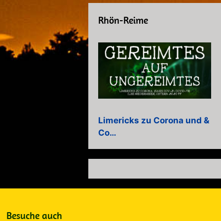
Rhön-Reime
Limericks zu Corona und &
Co…
Besuche auch