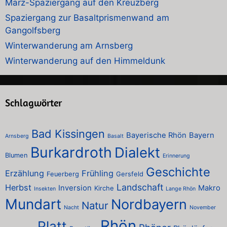
März-Spaziergang auf den Kreuzberg
Spaziergang zur Basaltprismenwand am
Gangolfsberg
Winterwanderung am Arnsberg
Winterwanderung auf den Himmeldunk
Schlagwörter
Bad Kissingen
Bayerische Rhön
Bayern
Arnsberg
Basalt
Burkardroth
Dialekt
Blumen
Erinnerung
Geschichte
Erzählung
Frühling
Feuerberg
Gersfeld
Landschaft
Herbst
Inversion
Makro
Kirche
Insekten
Lange Rhön
Mundart
Nordbayern
Natur
Nacht
November
Rhön
Platt