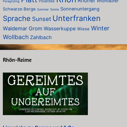
Rhöner
Rhönläufer
PoustIlse
Paragliding
Sonnenuntergang
Schwarze Berge
Sommer
Sonne
Unterfranken
Sprache
Sunset
Winter
Waldemar Grom
Wasserkuppe
Wiese
Wollbach
Zahlbach
Rhön-Reime