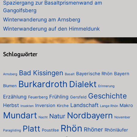
Spaziergang zur Basaltprismenwand am
Gangolfsberg
Winterwanderung am Arnsberg
Winterwanderung auf den Himmeldunk
Schlagwörter
Bad Kissingen
Bayerische Rhön
Bayern
Arnsberg
Basalt
Burkardroth
Dialekt
Blumen
Erinnerung
Geschichte
Erzählung
Frühling
Feuerberg
Gersfeld
Landschaft
Herbst
Inversion
Makro
Kirche
Insekten
Lange Rhön
Mundart
Nordbayern
Natur
Nacht
November
Rhön
Platt
Rhöner
Rhönläufer
PoustIlse
Paragliding