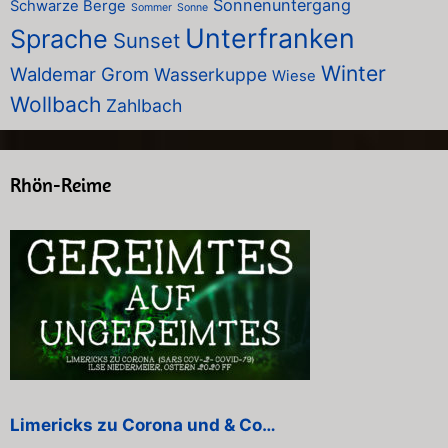
Sonnenuntergang
Schwarze Berge
Sommer
Sonne
Unterfranken
Sprache
Sunset
Winter
Waldemar Grom
Wasserkuppe
Wiese
Wollbach
Zahlbach
Rhön-Reime
Limericks zu Corona und & Co…