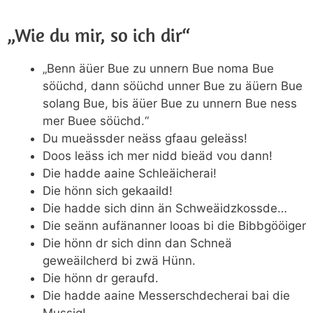
„Wie du mir, so ich dir“
„Benn äüer Bue zu unnern Bue noma Bue
söüchd, dann söüchd unner Bue zu äüern Bue
solang Bue, bis äüer Bue zu unnern Bue ness
mer Buee söüchd.“
Du mueässder neäss gfaau geleäss!
Doos leäss ich mer nidd bieäd vou dann!
Die hadde aaine Schleäicherai!
Die hönn sich gekaaild!
Die hadde sich dinn än Schweäidzkossde…
Die seänn aufänanner looas bi die Bibbgööiger
Die hönn dr sich dinn dan Schneä
geweäilcherd bi zwä Hünn.
Die hönn dr geraufd.
Die hadde aaine Messerschdecherai bai die