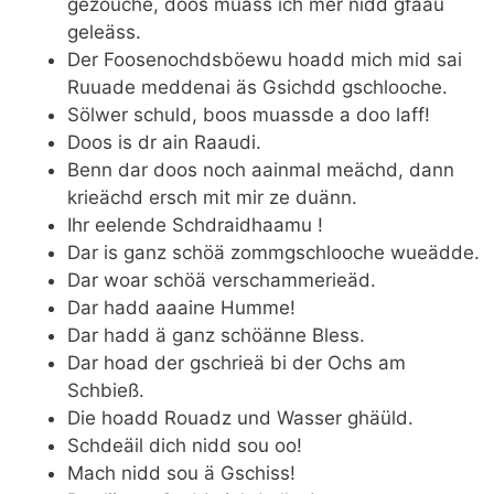
gezouche, doos muass ich mer nidd gfaau
geleäss.
Der Foosenochdsböewu hoadd mich mid sai
Ruuade meddenai äs Gsichdd gschlooche.
Sölwer schuld, boos muassde a doo laff!
Doos is dr ain Raaudi.
Benn dar doos noch aainmal meächd, dann
krieächd ersch mit mir ze duänn.
Ihr eelende Schdraidhaamu !
Dar is ganz schöä zommgschlooche wueädde.
Dar woar schöä verschammerieäd.
Dar hadd aaaine Humme!
Dar hadd ä ganz schöänne Bless.
Dar hoad der gschrieä bi der Ochs am
Schbieß.
Die hoadd Rouadz und Wasser ghäüld.
Schdeäil dich nidd sou oo!
Mach nidd sou ä Gschiss!