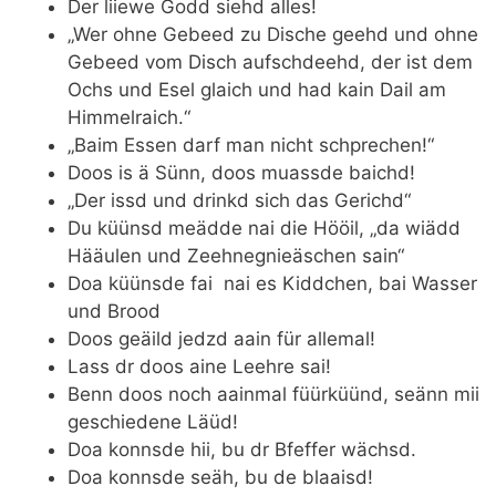
Der liiewe Godd siehd alles!
„Wer ohne Gebeed zu Dische geehd und ohne
Gebeed vom Disch aufschdeehd, der ist dem
Ochs und Esel glaich und had kain Dail am
Himmelraich.“
„Baim Essen darf man nicht schprechen!“
Doos is ä Sünn, doos muassde baichd!
„Der issd und drinkd sich das Gerichd“
Du küünsd meädde nai die Hööil, „da wiädd
Hääulen und Zeehnegnieäschen sain“
Doa küünsde fai nai es Kiddchen, bai Wasser
und Brood
Doos geäild jedzd aain für allemal!
Lass dr doos aine Leehre sai!
Benn doos noch aainmal füürküünd, seänn mii
geschiedene Läüd!
Doa konnsde hii, bu dr Bfeffer wächsd.
Doa konnsde seäh, bu de blaaisd!