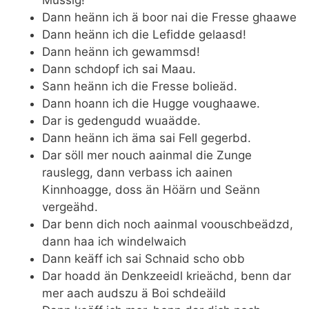
Mussig!
Dann heänn ich ä boor nai die Fresse ghaawe
Dann heänn ich die Lefidde gelaasd!
Dann heänn ich gewammsd!
Dann schdopf ich sai Maau.
Sann heänn ich die Fresse bolieäd.
Dann hoann ich die Hugge voughaawe.
Dar is gedengudd wuaädde.
Dann heänn ich äma sai Fell gegerbd.
Dar söll mer nouch aainmal die Zunge
rauslegg, dann verbass ich aainen
Kinnhoagge, doss än Höärn und Seänn
vergeähd.
Dar benn dich noch aainmal voouschbeädzd,
dann haa ich windelwaich
Dann keäff ich sai Schnaid scho obb
Dar hoadd än Denkzeeidl krieächd, benn dar
mer aach audszu ä Boi schdeäild