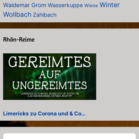
Winter
Waldemar Grom
Wasserkuppe
Wiese
Wollbach
Zahlbach
Rhön-Reime
Limericks zu Corona und & Co…