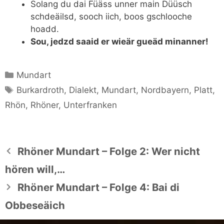
Solang du dai Füäss unner main Düüsch
schdeäilsd, sooch iich, boos gschlooche
hoadd.
Sou, jedzd saaid er wieär gueäd minanner!
Kategorien
Mundart
Schlagwörter
Burkardroth
,
Dialekt
,
Mundart
,
Nordbayern
,
Platt
,
Rhön
,
Rhöner
,
Unterfranken
Rhöner Mundart – Folge 2: Wer nicht
hören will,…
Rhöner Mundart – Folge 4: Bai di
Obbeseäich