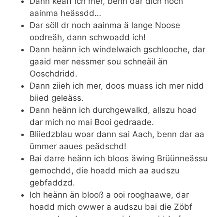
Dann keäff ich mer, benn dar dich noch
aainma heässdd…
Dar söll dr noch aainma ä lange Noose
oodreäh, dann schwoadd ich!
Dann heänn ich windelwaich gschlooche, dar
gaaid mer nessmer sou schneäil än
Ooschdridd.
Dann ziieh ich mer, doos muass ich mer nidd
biied geleäss.
Dann heänn ich durchgewalkd, allszu hoad
dar mich no mai Booi gedraade.
Bliiedzblau woar dann sai Aach, benn dar aa
ümmer aaues peädschd!
Bai darre heänn ich bloos äwing Brüünneässu
gemochdd, die hoadd mich aa audszu
gebfaddzd.
Ich heänn än blooß a ooi rooghaawe, dar
hoadd mich owwer a audszu bai die Zöbf