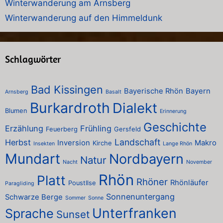
Winterwanderung am Arnsberg
Winterwanderung auf den Himmeldunk
Schlagwörter
Bad Kissingen
Bayerische Rhön
Bayern
Arnsberg
Basalt
Burkardroth
Dialekt
Blumen
Erinnerung
Geschichte
Erzählung
Frühling
Feuerberg
Gersfeld
Landschaft
Herbst
Inversion
Makro
Kirche
Insekten
Lange Rhön
Mundart
Nordbayern
Natur
Nacht
November
Rhön
Platt
Rhöner
Rhönläufer
PoustIlse
Paragliding
Sonnenuntergang
Schwarze Berge
Sommer
Sonne
Unterfranken
Sprache
Sunset