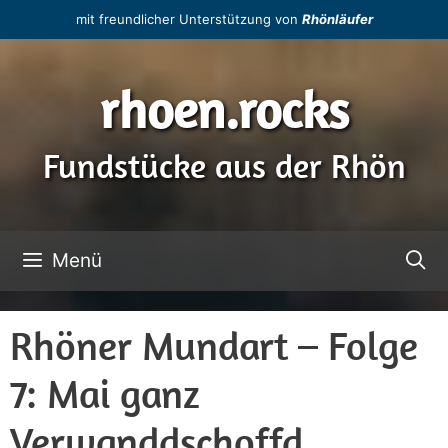
Zum
mit freundlicher Unterstützung von
Rhönläufer
Inhalt
springen
rhoen.rocks
Fundstücke aus der Rhön
Menü
Rhöner Mundart – Folge
7: Mai ganz
Verwanddschoffd